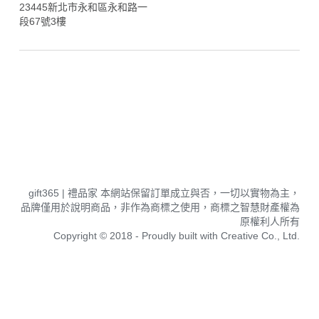
23445新北市永和區永和路一
段67號3樓
企業禮品採購,贈品,禮品採購,採購中心, gift365,企業 禮品,企業
禮品,禮品家,大量採購,團購,批發,飯店採購,企業禮品推薦,股東會
紀念品,股東紀念品,企業禮品 客製化,企業禮品訂製,企業禮品 設
計,禮品製作公司,廣告禮品,客製化禮物,廣告筆訂製,廣告筆客製,
廣告筆製作,銀行採購,紀念品製作,採購 禮品,贈品推薦,選舉小物,
選舉小物推薦,選舉小旗子,禮品訂做,飯店採購,購物袋 客製,企業 
購物,企業採購網,企業福委,禮品 杯子 訂製,禮品 筆,禮品 筆 推薦,
  gift365 | 
禮品家 
本網站保留訂單成立與否，一切以實物為主，
品牌僅用於說明商品，非作為商標之使用，商標之智慧財產權為
原權利人所有
Copyright © 2018 - Proudly built with Creative Co., Ltd.
贈品
禮品
筆
,
企業客製化禮品
,
企業客製化商品
,
禮品世界
,
高級禮品
,
禮品訂製
,
禮品供應商
,
企業禮盒推薦
,
企業送禮客製化
,
企業贈禮平台
,
員工
禮盒
,
禮贈
品公司
,
禮品公司
,
禮品
贈品
,
禮品推薦
,
禮品設計公司
,
銀行贈品
,
銀行首刷禮
,
銀行開戶禮
,
禮品供應商
,
禮品
型錄
,
採購易
,
質感
禮品
,
熱門禮品
,
辦公
禮品
,
企業贈品推薦
,
滿額禮
百貨
,
滿額禮
信用卡
, 
品牌
禮品
,
台灣
品牌
禮品
, 
品牌
客
製
化商品
,
客製化商品推薦
,
客製化商品廠商
,
客製化小物
,
客製化周邊
,
客
製化禮物
,
客製化鑰匙圈
,
客製化商品推薦
,
客製化廠商推薦
,
客製化商品推薦
,
百貨用品批發
,
禮品訂製
,
台灣客製化
,
帽子客製化
,
選舉帽
,
電繡帽子
,
電繡帽子
台北
,
電繡帽子
廠商
,
電繡帽子廠商
,
競選小物
,
選舉文宣品
,
選舉贈品客製
,
文宣品種類
,
文宣品推薦
,
文宣品設計
,
文宣品製作
,
國軍文宣品
,
禮品
,
宣傳品製作
,
宣傳品推薦
,
宣傳品訂製
,
宣傳小物
,
客製化刺繡帽子
,
防水購物袋
,
摺疊購物袋
,
帆布購物袋
,
不織布購物袋
,
尼龍購物袋
,
不織布提袋工廠
,
不織布提袋台北
,
不
織布購物袋客製
,
不織布包袋
,
環保袋
,
杯袋
,
保冷袋
,
編織袋
,
收納袋
,
牛津布提袋
,
束口袋
,
不織布覆膜袋
,
尼龍袋
,
束口後背包
,
化妝包
,
拉鍊袋
,
防水袋
,
毛氈布
袋
,
野餐墊
,
飲料提袋
,
野餐墊製作工廠
,
野餐墊客製
,
野餐墊訂做
,
防水墊客製化
,
旅行贈品
,
企業採購
,
禮品供應商
,
贈品採購
,
辦公
禮品
,
禮贈品
,
客製
禮品
,
旅
行禮品
,
熱門
贈品
,
公司
贈品
,
贈品廠商
,
活動禮品
,
企業客製化禮品
,
禮品供應商
,
禮品公司
,
企業禮品
訂製