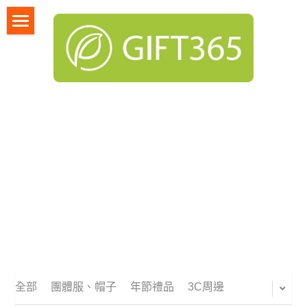
首頁
服務項目
採購說明與規劃
企
業贈品,禮品採購中心,禮贈品,企業禮品,年節禮品,福利品,採
購中心,銀行採購,飯店採購,客製化禮品
產品總覽
客戶案例
廠商提案
採購規劃
登錄
/
註冊
全部
團體服、帽子
年節禮品
3C周邊
搜索