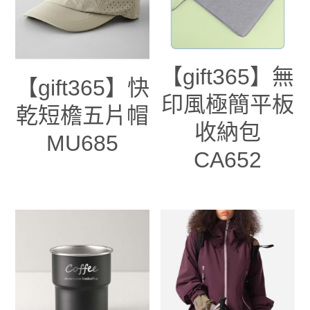
【gift365】無
【gift365】快
印風極簡平板
乾短檐五片帽
收納包
MU685
CA652