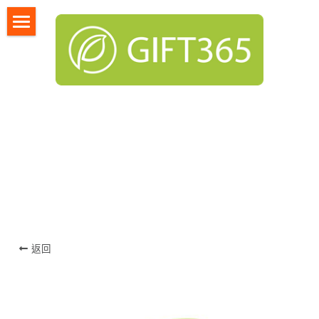
首頁
服務項目
採購說明與規劃
企
業贈品,禮品採購中心,禮贈品,企業禮品,年節禮品,福利品,採
購中心,銀行採購,飯店採購,客製化禮品
產品總覽
客戶案例
廠商提案
採購規劃
返回
登錄
/
註冊
搜索