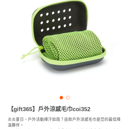
【gift365】戶外涼感毛巾coi352
炎炎夏日，戶外活動揮汗如雨？這款戶外涼感毛巾是您的最佳降
溫夥伴。