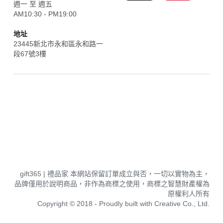
週一 至 週五
AM10:30 - PM19:00
地址
23445新北市永和區永和路一
段67號3樓
企業禮品採購,贈品,禮品採購,採購中心, gift365,企業 禮品,企業
禮品,禮品家,大量採購,團購,批發,飯店採購,企業禮品推薦,股東會
紀念品,股東紀念品,企業禮品 客製化,企業禮品訂製,企業禮品 設
計,禮品製作公司,廣告禮品,客製化禮物,廣告筆訂製,廣告筆客製,
廣告筆製作,銀行採購,紀念品製作,採購 禮品,贈品推薦,選舉小物,
選舉小物推薦,選舉小旗子,禮品訂做,飯店採購,購物袋 客製,企業 
購物,企業採購網,企業福委,禮品 杯子 訂製,禮品 筆,禮品 筆 推薦,
  gift365 | 
禮品家 
本網站保留訂單成立與否，一切以實物為主，
品牌僅用於說明商品，非作為商標之使用，商標之智慧財產權為
原權利人所有
Copyright © 2018 - Proudly built with Creative Co., Ltd.
贈品
禮品
筆
,
企業客製化禮品
,
企業客製化商品
,
禮品世界
,
高級禮品
,
禮品訂製
,
禮品供應商
,
企業禮盒推薦
,
企業送禮客製化
,
企業贈禮平台
,
員工
禮盒
,
禮贈
品公司
,
禮品公司
,
禮品
贈品
,
禮品推薦
,
禮品設計公司
,
銀行贈品
,
銀行首刷禮
,
銀行開戶禮
,
禮品供應商
,
禮品
型錄
,
採購易
,
質感
禮品
,
熱門禮品
,
辦公
禮品
,
企業贈品推薦
,
滿額禮
百貨
,
滿額禮
信用卡
, 
品牌
禮品
,
台灣
品牌
禮品
, 
品牌
客
製
化商品
,
客製化商品推薦
,
客製化商品廠商
,
客製化小物
,
客製化周邊
,
客