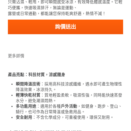
只需沾濕、輕甩，即可瞬間感受冰涼，有效降低體感溫度。它輕
巧便攜，快速吸濕排汗，無論是運動、
露營或日常通勤，都能讓您保持乾爽舒適，熱情不減！
詢價送出
更多詳情
產品亮點：科技材質，涼感隨身
瞬間降溫技術
：採用高科技涼感纖維，遇水即可產生物理性
降溫效果，冰涼持久。
輕薄快乾材質
：質地輕盈柔軟，吸濕性強，同時能快速蒸發
水分，避免潮濕悶熱。
多功能用途
：適用於各種
戶外活動
，如健身、跑步、登山、
騎行，也可作為日常降溫或急救用品。
安全耐用
：不含化學成分，可重複使用，環保又耐用。