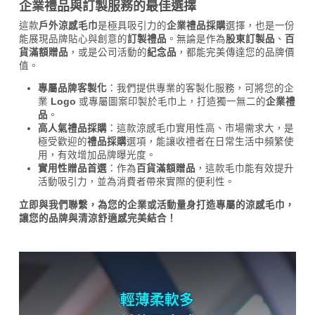
企業禮品與訂製服務的最佳選擇
這款
戶外涼感毛巾
是極具吸引力的
企業禮品採購
選擇，也是一份
能展現品牌貼心與創意的
訂製禮品
。無論是作為
股東訂製品
、
百
貨滿額贈品
，或是公司活動的
紀念品
，都能完美傳達您的品牌價
值。
專屬品牌客製化
：我們提供專業的客製化服務，可將您的企
業 
Logo
 或專屬圖案印製於毛巾上，打造獨一無二的
企業禮
品
。
高人氣禮品採購
：這款涼感毛巾實用性高、市場需求大，是
極受歡迎的
禮品採購
選項，能讓收禮者在日常生活中頻繁使
用，有效增加品牌曝光度。
實用性贈品首選
：作為
百貨滿額贈品
，這款毛巾能有效提升
活動吸引力，並為消費者帶來實際的便利性。
立即與我們聯繫，為您的企業或活動量身打造專屬的涼感毛巾，
讓您的品牌與清涼舒適感完美結合！