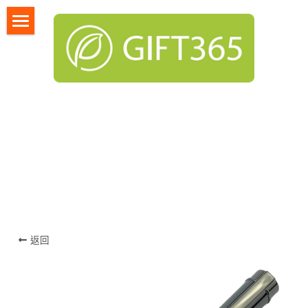
首頁
服務項目
採購說明與規劃
企
業贈品,禮品採購中心,禮贈品,企業禮品,年節禮品,福利品,採
購中心,銀行採購,飯店採購,客製化禮品
產品總覽
客戶案例
廠商提案
採購規劃
返回
登錄
/
註冊
搜索