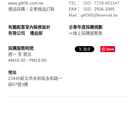
www.gift36.com.tw
TEL：（02）7729-6011#7
禮品採購｜企業贈品訂製
FAX：
（02）2926-3385
Mail：gift365@livemail.tw
有關創意室內裝修設計
企業年度採購規劃
有限公司    禮品部
☞線上採購服務單
採購服務時間
Save
週一 至 週五
AM10:30 - PM19:00
地址
23445新北市永和區永和路一
段67號3樓
企業禮品採購,贈品,禮品採購,採購中心, gift365,企業 禮品,企業
禮品,禮品家,大量採購,團購,批發,飯店採購,企業禮品推薦,股東會
紀念品,股東紀念品,企業禮品 客製化,企業禮品訂製,企業禮品 設
計,禮品製作公司,廣告禮品,客製化禮物,廣告筆訂製,廣告筆客製,